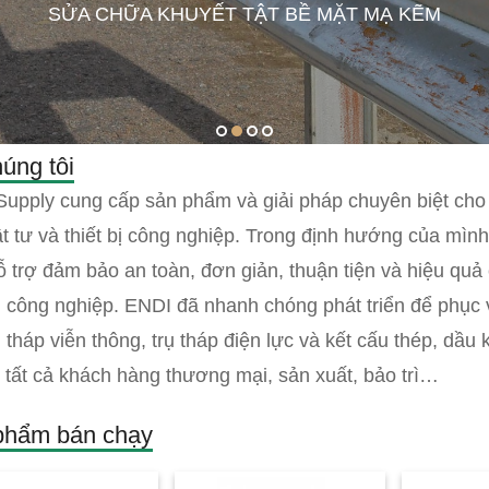
SỬA CHỮA KHUYẾT TẬT BỀ MẶT MẠ KẼM
1
2
3
4
úng tôi
upply cung cấp sản phẩm và giải pháp chuyên biệt cho 
t tư và thiết bị công nghiệp. Trong định hướng của mìn
ỗ trợ đảm bảo an toàn, đơn giản, thuận tiện và hiệu quả c
công nghiệp. ENDI đã nhanh chóng phát triển để phục
tháp viễn thông, trụ tháp điện lực và kết cấu thép, dầu k
 tất cả khách hàng thương mại, sản xuất, bảo trì…
phẩm bán chạy