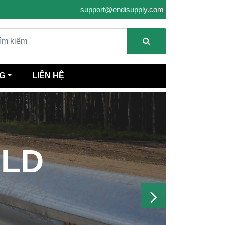
support@endisupply.com
G
LIÊN HỆ
OLD