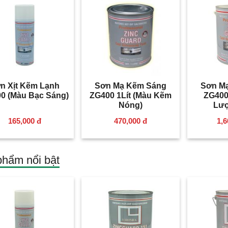
revious
n Xịt Kẽm Lạnh
Sơn Mạ Kẽm Sáng
Sơn M
0 (Màu Bạc Sáng)
ZG400 1Lít (Màu Kẽm
ZG400 
Nóng)
Lượ
165,000 đ
470,000 đ
1,6
hẩm nổi bật