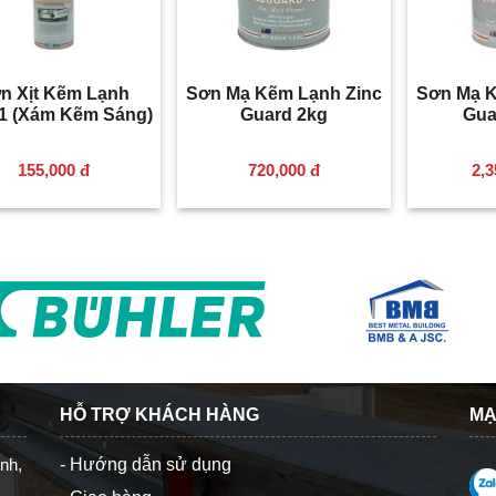
revious
n Xịt Kẽm Lạnh
Sơn Mạ Kẽm Lạnh Zinc
Sơn Mạ K
1 (Xám Kẽm Sáng)
Guard 2kg
Gua
155,000 đ
720,000 đ
2,3
HỖ TRỢ KHÁCH HÀNG
MẠ
nh,
- Hướng dẫn sử dụng