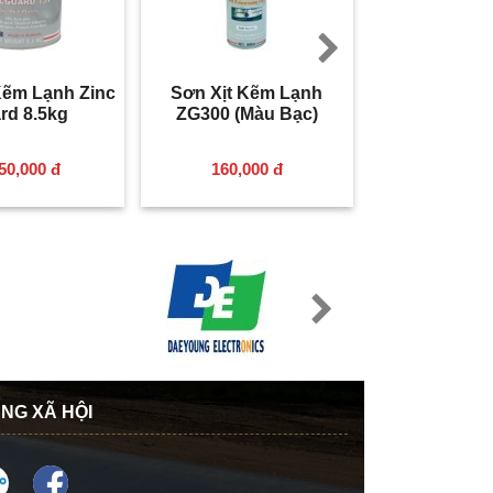
Next
ẽm Lạnh Zinc
Sơn Xịt Kẽm Lạnh
rd 8.5kg
ZG300 (Màu Bạc)
50,000 đ
160,000 đ
Next
NG XÃ HỘI