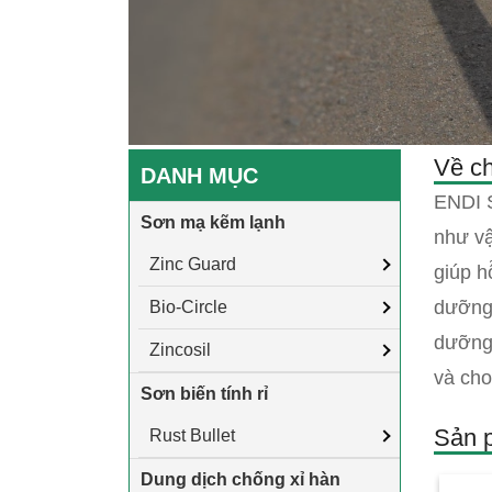
Về ch
DANH MỤC
ENDI S
Sơn mạ kẽm lạnh
như vậ
Zinc Guard
giúp h
dưỡng 
Bio-Circle
dưỡng 
Zincosil
và cho
Sơn biến tính rỉ
Sản 
Rust Bullet
Dung dịch chống xỉ hàn